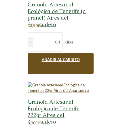
Granola Artesanal
Ecológica de Tenerife (a
granel) Aires del
Apartadero
33,90
€
/ Kilo
Kilos
AÑADIR AL CARRITO
Granola Artesanal
Ecológica de Tenerife
222gr Aires del
Apartadero
8,90
€
/ Tarro