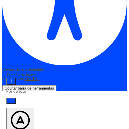
Ajustes de accesibilidad
Módulos de contenido
Tamaño de fuente
Funciona con
OneTap
Ocultar barra de herramientas
Por defecto