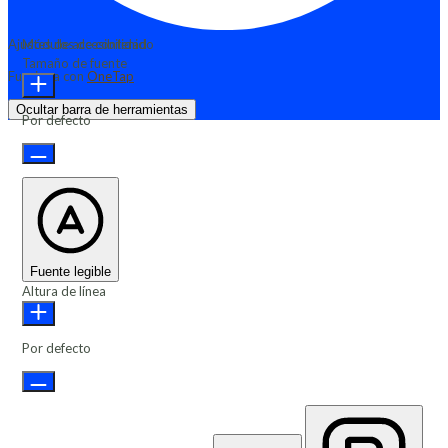
Ajustes de accesibilidad
Módulos de contenido
Tamaño de fuente
Funciona con
OneTap
Ocultar barra de herramientas
Por defecto
Fuente legible
Altura de línea
Por defecto