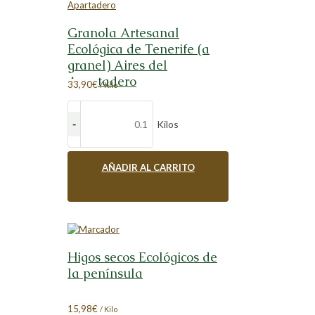
Granola Artesanal
Ecológica de Tenerife (a
granel) Aires del
Apartadero
33,90
€
/ Kilo
Kilos
AÑADIR AL CARRITO
Higos secos Ecológicos de
la península
15,98
€
/ Kilo