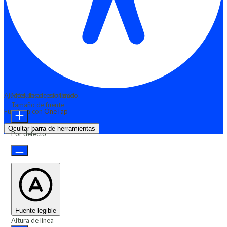
Ajustes de accesibilidad
Módulos de contenido
Tamaño de fuente
Funciona con
OneTap
Ocultar barra de herramientas
Por defecto
Fuente legible
Altura de línea