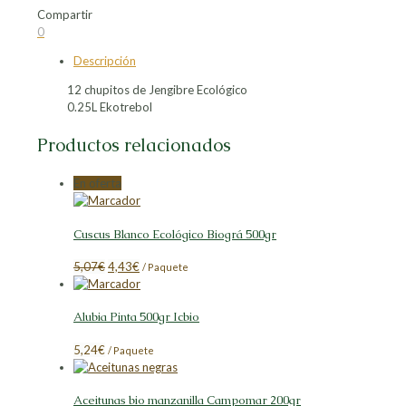
Compartir
Compartir
Compartir
Compartir
Compartir
0
en
en
en
en
Descripción
Facebook
X
LinkedIn
Pinterest
12 chupitos de Jengibre Ecológico
0.25L Ekotrebol
Productos relacionados
En oferta
Cuscus Blanco Ecológico Biográ 500gr
El
El
5,07
€
4,43
€
/ Paquete
precio
precio
original
actual
Alubia Pinta 500gr Icbio
era:
es:
5,07€.
4,43€.
5,24
€
/ Paquete
Aceitunas bio manzanilla Campomar 200gr