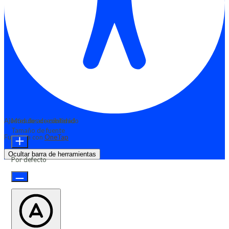
Ajustes de accesibilidad
Módulos de contenido
Tamaño de fuente
Funciona con
OneTap
Ocultar barra de herramientas
Por defecto