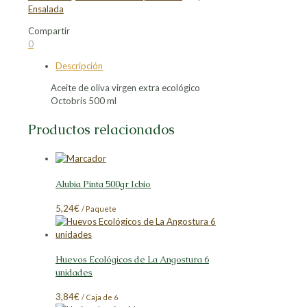
Ensalada
Compartir
Compartir
Compartir
Compartir
Compartir
0
en
en
en
en
Descripción
Facebook
X
LinkedIn
Pinterest
Aceite de oliva virgen extra ecológico
Octobris 500 ml
Productos relacionados
Alubia Pinta 500gr Icbio
5,24
€
/ Paquete
Huevos Ecológicos de La Angostura 6
unidades
3,84
€
/ Caja de 6