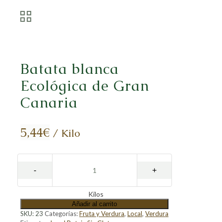
Batata blanca
Ecológica de Gran
Canaria
5,44
€
/ Kilo
Kilos
Añadir al carrito
SKU:
23
Categorías:
Fruta y Verdura
,
Local
,
Verdura