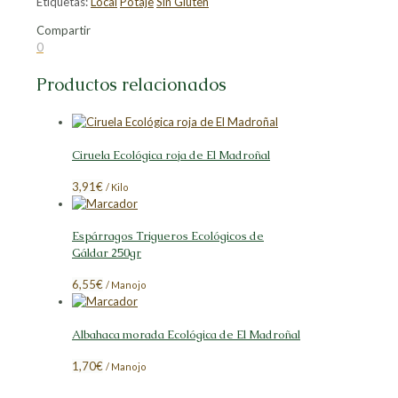
Etiquetas:
Local
Potaje
Sin Gluten
Compartir
Compartir
Compartir
Compartir
Compartir
0
en
en
en
en
Facebook
X
LinkedIn
Pinterest
Productos relacionados
Ciruela Ecológica roja de El Madroñal
3,91
€
/ Kilo
Espárragos Trigueros Ecológicos de
Gáldar 250gr
6,55
€
/ Manojo
Albahaca morada Ecológica de El Madroñal
1,70
€
/ Manojo