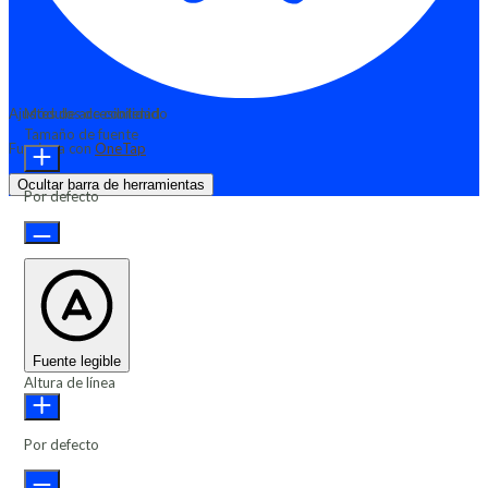
Ajustes de accesibilidad
Módulos de contenido
Tamaño de fuente
Funciona con
OneTap
Ocultar barra de herramientas
Por defecto
Fuente legible
Altura de línea
Por defecto