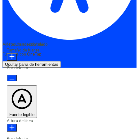
Ajustes de accesibilidad
Módulos de contenido
Tamaño de fuente
Funciona con
OneTap
Ocultar barra de herramientas
Por defecto
Fuente legible
Altura de línea
Por defecto