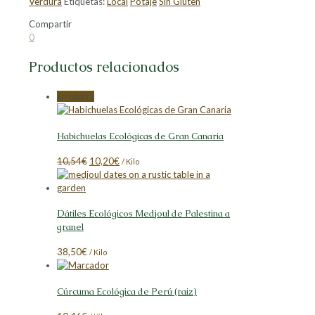
Verdura
Etiquetas:
Local
Potaje
Sin Gluten
Compartir
Compartir
Compartir
Compartir
Compartir
0
en
en
en
en
Facebook
X
LinkedIn
Pinterest
Productos relacionados
En oferta
Habichuelas Ecológicas de Gran Canaria
El
El
10,54
€
10,20
€
/ Kilo
precio
precio
original
actual
era:
es:
Dátiles Ecológicos Medjoul de Palestina a
10,54€.
10,20€.
granel
38,50
€
/ Kilo
Cúrcuma Ecológica de Perú (raiz)