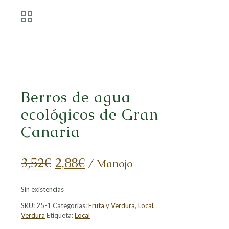
Berros de agua
ecológicos de Gran
Canaria
El
El
3,52
€
2,88
€
/ Manojo
precio
precio
Sin existencias
original
actual
SKU:
25-1
Categorías:
Fruta y Verdura
,
Local
,
era:
es:
Verdura
Etiqueta:
Local