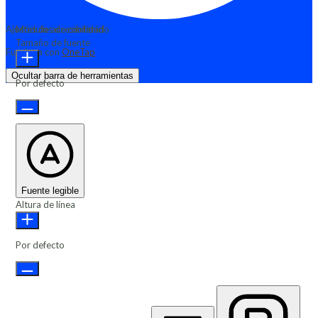
Ajustes de accesibilidad
Módulos de contenido
Tamaño de fuente
Funciona con
OneTap
Ocultar barra de herramientas
Por defecto
Fuente legible
Altura de línea
Por defecto