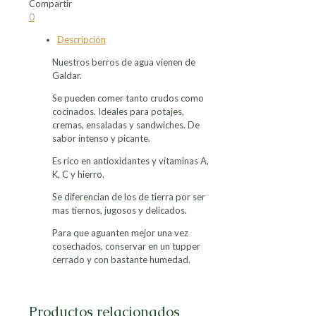
Compartir
3,52€.
2,88€.
Compartir
Compartir
Compartir
Compartir
0
en
en
en
en
Descripción
Facebook
X
LinkedIn
Pinterest
Nuestros berros de agua vienen de
Galdar.
Se pueden comer tanto crudos como
cocinados. Ideales para potajes,
cremas, ensaladas y sandwiches. De
sabor intenso y picante.
Es rico en antioxidantes y vitaminas A,
K, C y hierro.
Se diferencian de los de tierra por ser
mas tiernos, jugosos y delicados.
Para que aguanten mejor una vez
cosechados, conservar en un tupper
cerrado y con bastante humedad.
Productos relacionados