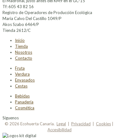
El Madroñal, justo antes del KM9 en el GC-15
Tf: 605 43 82 16
Registro de Operadores de Producción Ecológica
Maria Calvo Del Castillo 1049/P
Akos Szabo 6464/P
Tienda 2612/C
Inicio
Tienda
Nosotros
Contacto
Fruta
Verdura
Envasados
Cestas
Bebidas
Panadería
Cosmética
Síguenos
© 2026 Ecohuerta Canaria.
Legal
|
Privacidad
|
Cookies
|
Accesibilidad