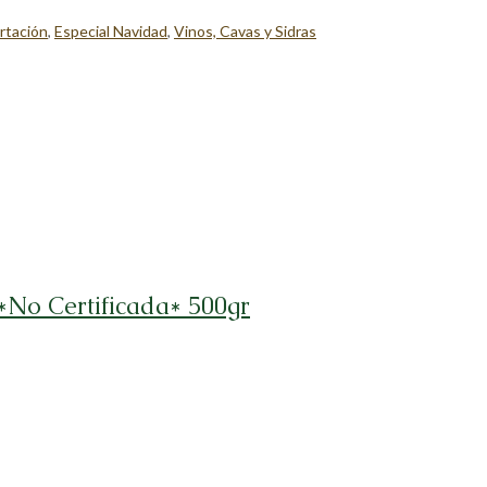
rtación
,
Especial Navidad
,
Vinos, Cavas y Sidras
*No Certificada* 500gr