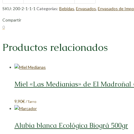
SKU:
200-2-1-1-1
Categorías:
Bebidas
,
Envasados
,
Envasados de Impo
Compartir
Compartir
Compartir
Compartir
Compartir
0
en
en
en
en
Facebook
X
LinkedIn
Pinterest
Productos relacionados
Miel «Las Medianias» de El Madroñal 
9,90
€
/ Tarro
Alubia blanca Ecológica Biográ 500gr