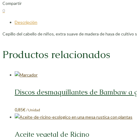
Compartir
Compartir
Compartir
Compartir
Compartir
0
en
en
en
en
Descripción
Facebook
X
LinkedIn
Pinterest
Cepillo del cabello de niños, extra suave de madera de haya de cultivo 
Productos relacionados
Discos desmaquillantes de Bambaw a 
0,85
€
/ Unidad
Aceite vegetal de Ricino