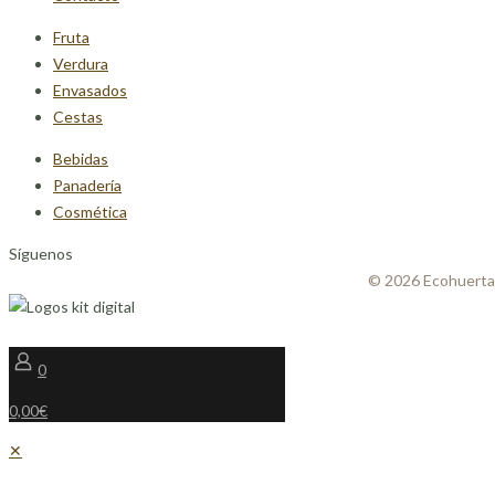
Fruta
Verdura
Envasados
Cestas
Bebidas
Panadería
Cosmética
Síguenos
© 2026 Ecohuerta
0
0,00€
✕