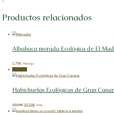
0
en
en
en
en
Facebook
X
LinkedIn
Pinterest
Productos relacionados
Albahaca morada Ecológica de El Mad
1,70
€
/ Manojo
En oferta
Habichuelas Ecológicas de Gran Canar
El
El
10,54
€
10,20
€
/ Kilo
precio
precio