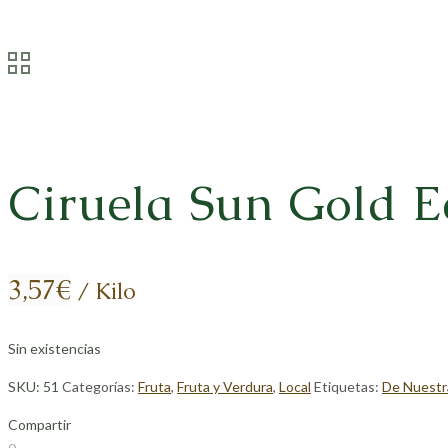
Ciruela Sun Gold E
3,57
€
/ Kilo
Sin existencias
SKU:
51
Categorías:
Fruta
,
Fruta y Verdura
,
Local
Etiquetas:
De Nuestr
Compartir
Compartir
Compartir
Compartir
Compartir