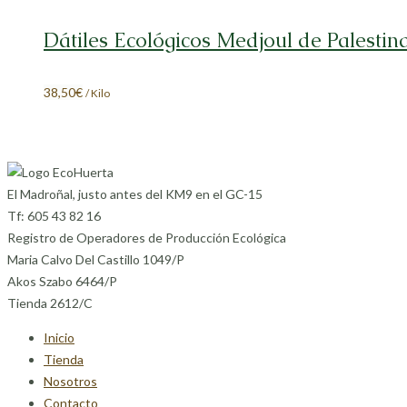
original
actual
era:
es:
Dátiles Ecológicos Medjoul de Palestin
10,54€.
10,20€.
38,50
€
/ Kilo
El Madroñal, justo antes del KM9 en el GC-15
Tf: 605 43 82 16
Registro de Operadores de Producción Ecológica
Maria Calvo Del Castillo 1049/P
Akos Szabo 6464/P
Tienda 2612/C
Inicio
Tienda
Nosotros
Contacto