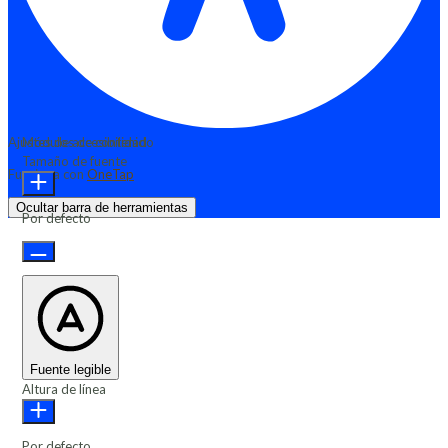
Ajustes de accesibilidad
Módulos de contenido
Tamaño de fuente
Funciona con
OneTap
Ocultar barra de herramientas
Por defecto
Fuente legible
Altura de línea
Por defecto