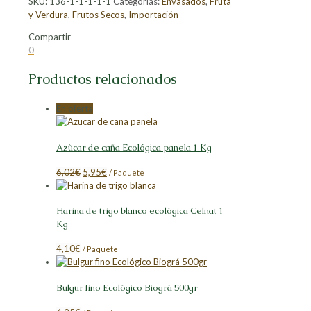
SKU:
136-1-1-1-1-1
Categorías:
Envasados
,
Fruta
y Verdura
,
Frutos Secos
,
Importación
Compartir
Compartir
Compartir
Compartir
Compartir
0
en
en
en
en
Facebook
X
LinkedIn
Pinterest
Productos relacionados
En oferta
Azùcar de caña Ecológica panela 1 Kg
El
El
6,02
€
5,95
€
/ Paquete
precio
precio
original
actual
Harina de trigo blanco ecológica Celnat 1
era:
es:
Kg
6,02€.
5,95€.
4,10
€
/ Paquete
Bulgur fino Ecológico Biográ 500gr