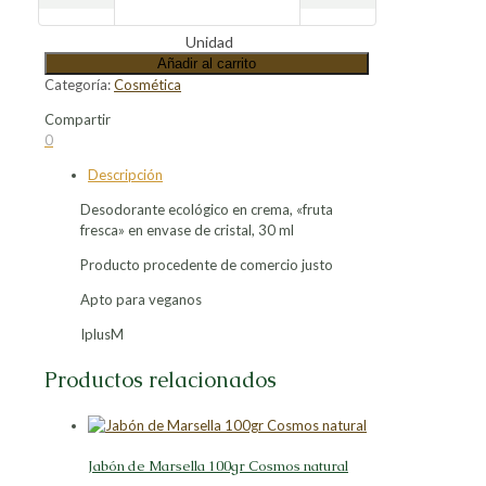
Unidad
Añadir al carrito
Categoría:
Cosmética
Compartir
Compartir
Compartir
Compartir
Compartir
0
en
en
en
en
Descripción
Facebook
X
LinkedIn
Pinterest
Desodorante ecológico en crema, «fruta
fresca» en envase de cristal, 30 ml
Producto procedente de comercio justo
Apto para veganos
IplusM
Productos relacionados
Jabón de Marsella 100gr Cosmos natural