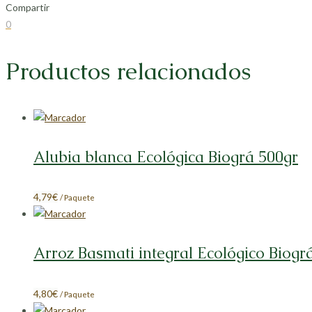
Compartir
Compartir
Compartir
Compartir
Compartir
0
en
en
en
en
Facebook
X
LinkedIn
Pinterest
Productos relacionados
Alubia blanca Ecológica Biográ 500gr
4,79
€
/ Paquete
Arroz Basmati integral Ecológico Biogr
4,80
€
/ Paquete