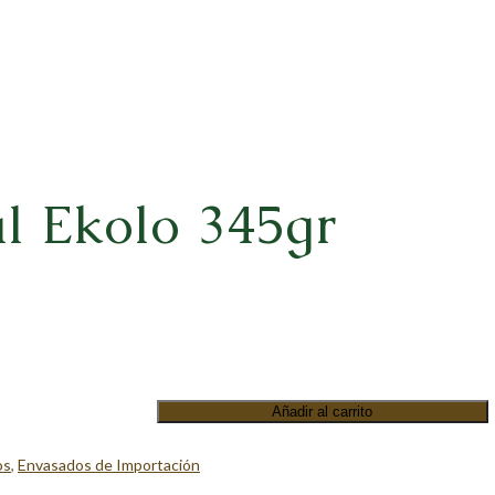
al Ekolo 345gr
Añadir al carrito
os
,
Envasados de Importación