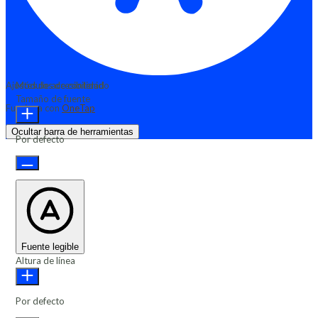
Ajustes de accesibilidad
Módulos de contenido
Tamaño de fuente
Funciona con
OneTap
Ocultar barra de herramientas
Por defecto
Fuente legible
Altura de línea
Por defecto