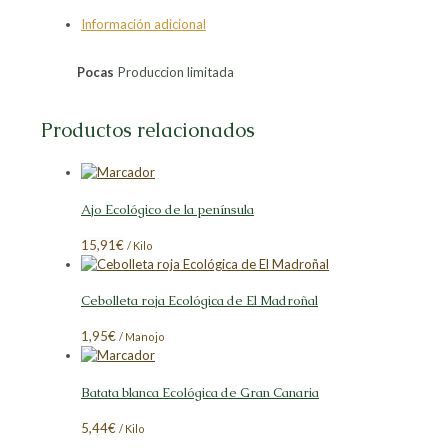
en
en
en
en
Información adicional
Facebook
X
LinkedIn
Pinterest
Pocas
Produccion limitada
Productos relacionados
Ajo Ecológico de la península
15,91
€
/ Kilo
Cebolleta roja Ecológica de El Madroñal
1,95
€
/ Manojo
Batata blanca Ecológica de Gran Canaria
5,44
€
/ Kilo