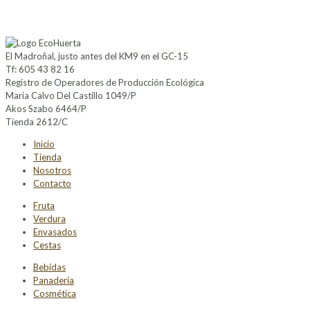
El Madroñal, justo antes del KM9 en el GC-15
Tf: 605 43 82 16
Registro de Operadores de Producción Ecológica
Maria Calvo Del Castillo 1049/P
Akos Szabo 6464/P
Tienda 2612/C
Inicio
Tienda
Nosotros
Contacto
Fruta
Verdura
Envasados
Cestas
Bebidas
Panadería
Cosmética