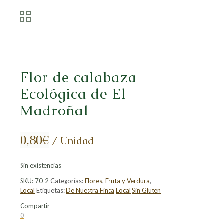
Flor de calabaza
Ecológica de El
Madroñal
0,80
€
/ Unidad
Sin existencias
SKU:
70-2
Categorías:
Flores
,
Fruta y Verdura
,
Local
Etiquetas:
De Nuestra Finca
Local
Sin Gluten
Compartir
Compartir
Compartir
Compartir
Compartir
0