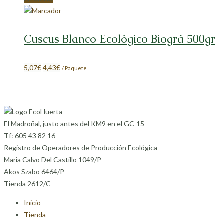
Cuscus Blanco Ecológico Biográ 500gr
El
El
5,07
€
4,43
€
/ Paquete
precio
precio
original
actual
era:
es:
5,07€.
4,43€.
El Madroñal, justo antes del KM9 en el GC-15
Tf: 605 43 82 16
Registro de Operadores de Producción Ecológica
Maria Calvo Del Castillo 1049/P
Akos Szabo 6464/P
Tienda 2612/C
Inicio
Tienda