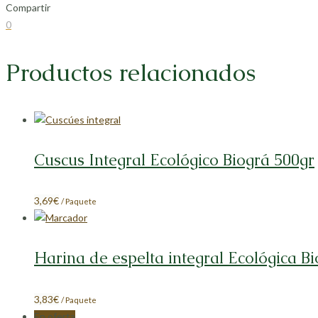
Compartir
Compartir
Compartir
Compartir
Compartir
0
en
en
en
en
Facebook
X
LinkedIn
Pinterest
Productos relacionados
Cuscus Integral Ecológico Biográ 500gr
3,69
€
/ Paquete
Harina de espelta integral Ecológica B
3,83
€
/ Paquete
En oferta