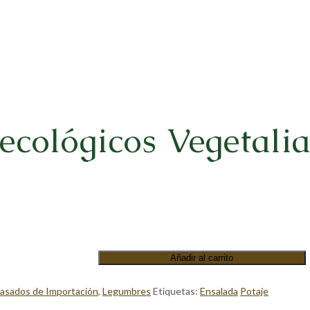
ecológicos Vegetali
Añadir al carrito
asados de Importación
,
Legumbres
Etiquetas:
Ensalada
Potaje