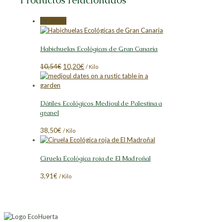
Productos relacionados
En oferta
Habichuelas Ecológicas de Gran Canaria
El
El
10,54
€
10,20
€
/ Kilo
precio
precio
original
actual
era:
es:
Dátiles Ecológicos Medjoul de Palestina a
10,54€.
10,20€.
granel
38,50
€
/ Kilo
Ciruela Ecológica roja de El Madroñal
3,91
€
/ Kilo