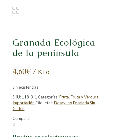
Granada Ecológica
de la península
4,60
€
/ Kilo
Sin existencias
SKU:
118-3-1
Categorías:
Fruta
,
Fruta y Verdura
,
Importación
Etiquetas:
Desayuno
Ensalada
Sin
Gluten
Compartir
Compartir
Compartir
Compartir
Compartir
0
en
en
en
en
Facebook
X
LinkedIn
Pinterest