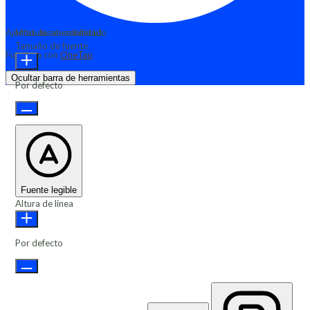
Ajustes de accesibilidad
Módulos de contenido
Tamaño de fuente
Funciona con
OneTap
Ocultar barra de herramientas
Por defecto
Fuente legible
Altura de línea
Por defecto