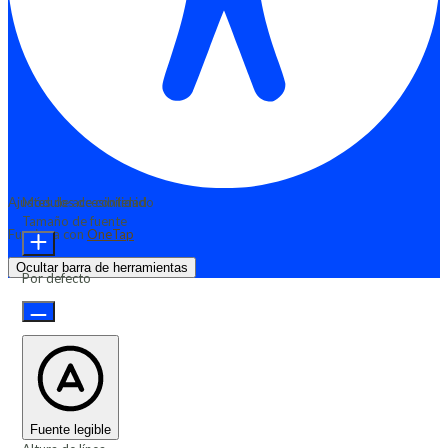
Ajustes de accesibilidad
Módulos de contenido
Tamaño de fuente
Funciona con
OneTap
Ocultar barra de herramientas
Por defecto
Fuente legible