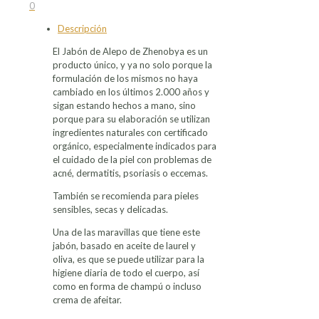
Compartir
Compartir
Compartir
Compartir
0
en
en
en
en
Descripción
Facebook
X
LinkedIn
Pinterest
El Jabón de Alepo de Zhenobya es un
producto único, y ya no solo porque la
formulación de los mismos no haya
cambiado en los últimos 2.000 años y
sigan estando hechos a mano, sino
porque para su elaboración se utilizan
ingredientes naturales con certificado
orgánico, especialmente indicados para
el cuidado de la piel con problemas de
acné, dermatitis, psoriasis o eccemas.
También se recomienda para pieles
sensibles, secas y delicadas.
Una de las maravillas que tiene este
jabón, basado en aceite de laurel y
oliva, es que se puede utilizar para la
higiene diaria de todo el cuerpo, así
como en forma de champú o incluso
crema de afeitar.