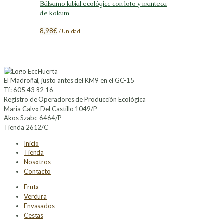
Bálsamo labial ecológico con loto y manteca
de kokum
8,98
€
/ Unidad
El Madroñal, justo antes del KM9 en el GC-15
Tf: 605 43 82 16
Registro de Operadores de Producción Ecológica
Maria Calvo Del Castillo 1049/P
Akos Szabo 6464/P
Tienda 2612/C
Inicio
Tienda
Nosotros
Contacto
Fruta
Verdura
Envasados
Cestas