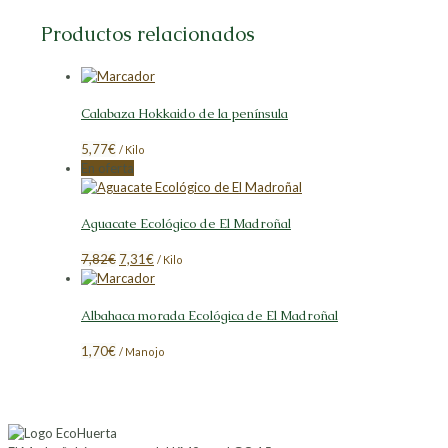
en
en
en
en
Facebook
X
LinkedIn
Pinterest
Productos relacionados
Calabaza Hokkaido de la península
5,77
€
/ Kilo
En oferta
Aguacate Ecológico de El Madroñal
El
El
7,82
€
7,31
€
/ Kilo
precio
precio
original
actual
Albahaca morada Ecológica de El Madroñal
era:
es:
7,82€.
7,31€.
1,70
€
/ Manojo