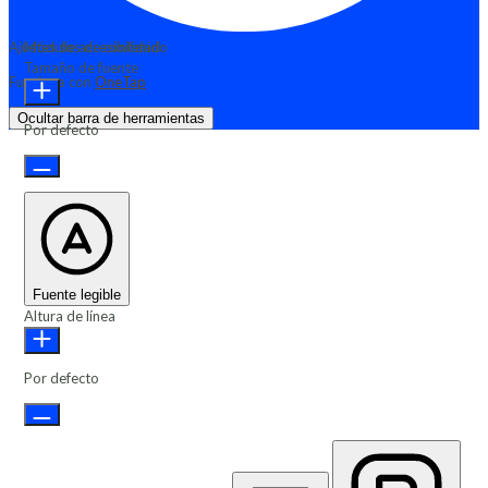
Ajustes de accesibilidad
Módulos de contenido
Tamaño de fuente
Funciona con
OneTap
Ocultar barra de herramientas
Por defecto
Fuente legible
Altura de línea
Por defecto