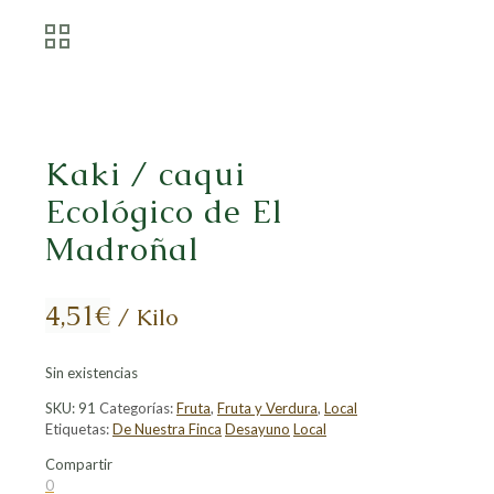
Kaki / caqui
Ecológico de El
Madroñal
4,51
€
/ Kilo
Sin existencias
SKU:
91
Categorías:
Fruta
,
Fruta y Verdura
,
Local
Etiquetas:
De Nuestra Finca
Desayuno
Local
Compartir
Compartir
Compartir
Compartir
Compartir
0