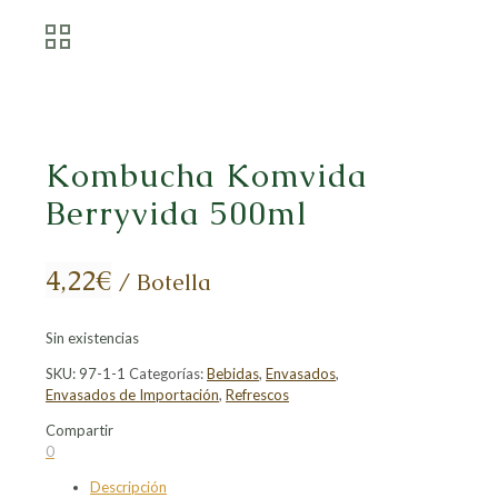
Kombucha Komvida
Berryvida 500ml
4,22
€
/ Botella
Sin existencias
SKU:
97-1-1
Categorías:
Bebidas
,
Envasados
,
Envasados de Importación
,
Refrescos
Compartir
Compartir
Compartir
Compartir
Compartir
0
en
en
en
en
Descripción
Facebook
X
LinkedIn
Pinterest