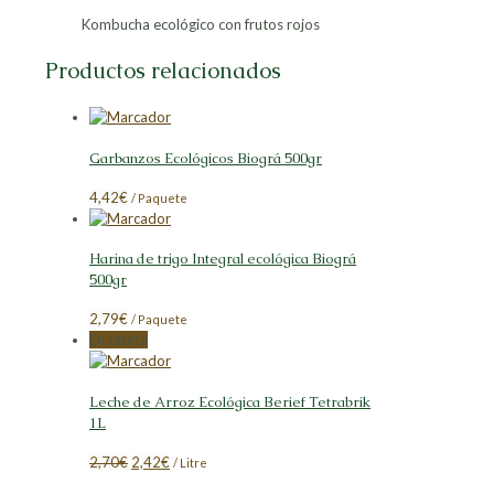
Kombucha ecológico con frutos rojos
Productos relacionados
Garbanzos Ecológicos Biográ 500gr
4,42
€
/ Paquete
Harina de trigo Integral ecológica Biográ
500gr
2,79
€
/ Paquete
En oferta
Leche de Arroz Ecológica Berief Tetrabrik
1L
El
El
2,70
€
2,42
€
/ Litre
precio
precio