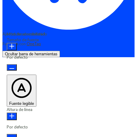
Ajustes de accesibilidad
Módulos de contenido
Tamaño de fuente
Funciona con
OneTap
Ocultar barra de herramientas
Por defecto
Fuente legible
Altura de línea
Por defecto