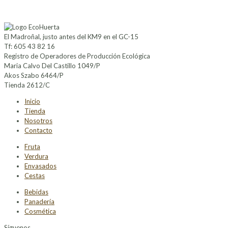
original
actual
era:
es:
2,70€.
2,42€.
El Madroñal, justo antes del KM9 en el GC-15
Tf: 605 43 82 16
Registro de Operadores de Producción Ecológica
Maria Calvo Del Castillo 1049/P
Akos Szabo 6464/P
Tienda 2612/C
Inicio
Tienda
Nosotros
Contacto
Fruta
Verdura
Envasados
Cestas
Bebidas
Panadería
Cosmética
Síguenos