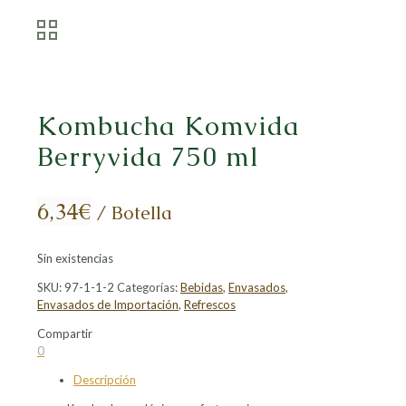
Kombucha Komvida
Berryvida 750 ml
6,34
€
/ Botella
Sin existencias
SKU:
97-1-1-2
Categorías:
Bebidas
,
Envasados
,
Envasados de Importación
,
Refrescos
Compartir
Compartir
Compartir
Compartir
Compartir
0
en
en
en
en
Descripción
Facebook
X
LinkedIn
Pinterest