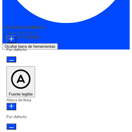
Ajustes de accesibilidad
Módulos de contenido
Tamaño de fuente
Funciona con
OneTap
Ocultar barra de herramientas
Por defecto
Fuente legible
Altura de línea
Por defecto