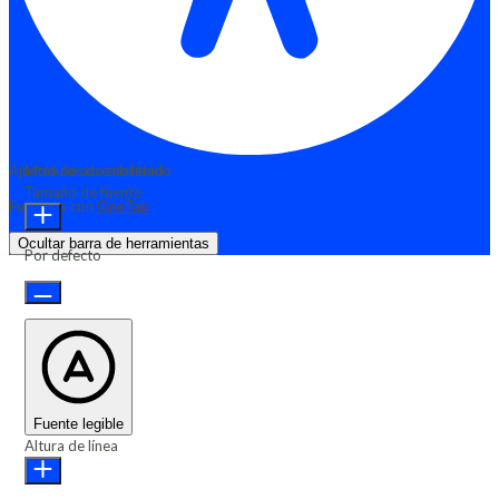
Ajustes de accesibilidad
Módulos de contenido
Tamaño de fuente
Funciona con
OneTap
Ocultar barra de herramientas
Por defecto
Fuente legible
Altura de línea