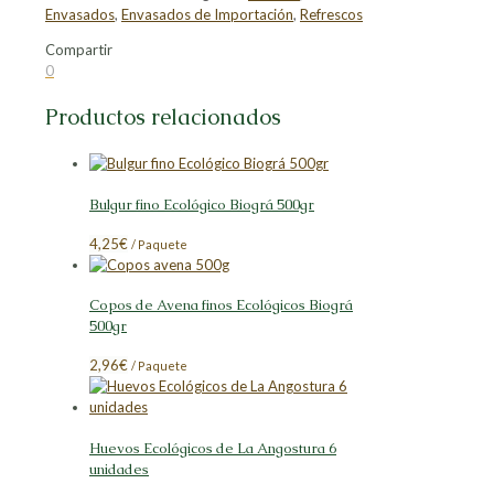
Envasados
,
Envasados de Importación
,
Refrescos
Compartir
Compartir
Compartir
Compartir
Compartir
0
en
en
en
en
Facebook
X
LinkedIn
Pinterest
Productos relacionados
Bulgur fino Ecológico Biográ 500gr
4,25
€
/ Paquete
Copos de Avena finos Ecológicos Biográ
500gr
2,96
€
/ Paquete
Huevos Ecológicos de La Angostura 6
unidades