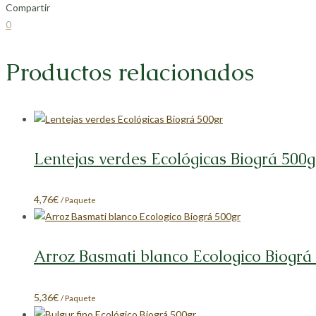
Compartir
Compartir
Compartir
Compartir
Compartir
0
en
en
en
en
Facebook
X
LinkedIn
Pinterest
Productos relacionados
Lentejas verdes Ecológicas Biográ 500g
4,76
€
/ Paquete
Arroz Basmati blanco Ecologico Biográ
5,36
€
/ Paquete