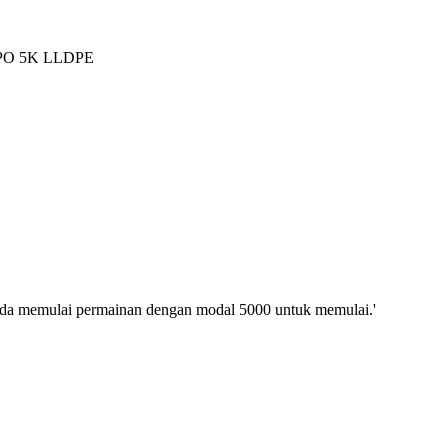
O 5K LLDPE
a memulai permainan dengan modal 5000 untuk memulai.'