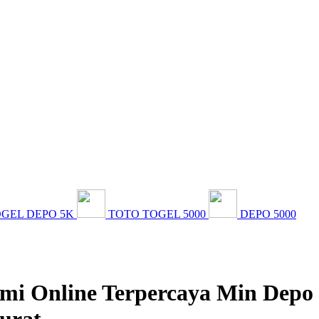
GEL DEPO 5K
TOTO TOGEL 5000
DEPO 5000
mi Online Terpercaya Min Depo