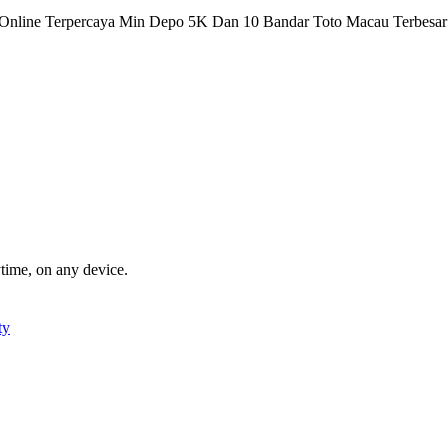
nline Terpercaya Min Depo 5K Dan 10 Bandar Toto Macau Terbesar P
ytime, on any device.
ty