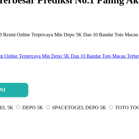
erbesar Prediksi No.1 Paling Ak
NI
EL 5K
DEPO 5K
SPACETOGEL DEPO 5K
TOTO TOG