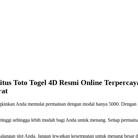
us Toto Togel 4D Resmi Online Terpercay
rat
inkan Anda memulai permainan dengan modal hanya 5000. Dengan pi
sehingga lebih mudah bagi Anda untuk menang. Setiap permainan me
gan slot Anda. Jangan lewatkan kesempatan untuk menang besar de