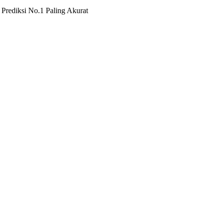
rediksi No.1 Paling Akurat