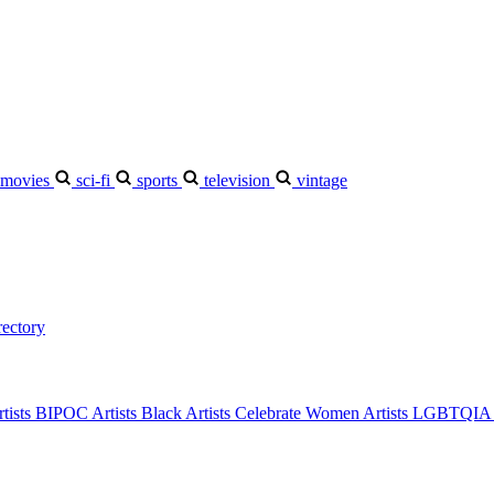
movies
sci-fi
sports
television
vintage
rectory
tists
BIPOC Artists
Black Artists
Celebrate Women Artists
LGBTQIA A