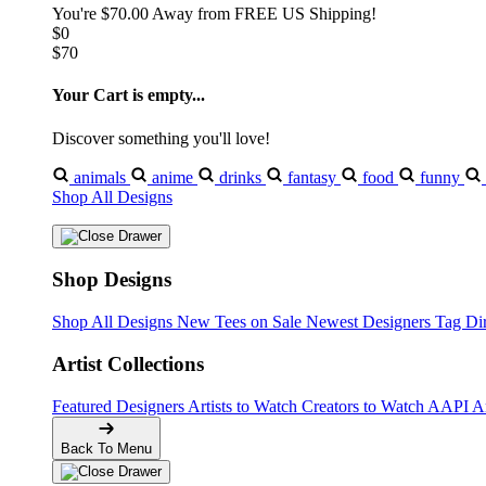
You're
$70.00
Away from
FREE US Shipping!
$0
$70
Your Cart is empty...
Discover something you'll love!
animals
anime
drinks
fantasy
food
funny
Shop All Designs
Shop Designs
Shop All Designs
New Tees on Sale
Newest Designers
Tag Di
Artist Collections
Featured Designers
Artists to Watch
Creators to Watch
AAPI Ar
Back To Menu