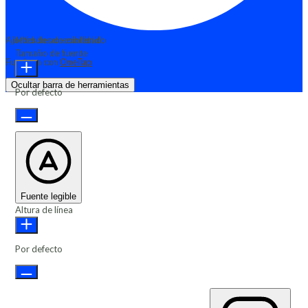
Ajustes de accesibilidad
Módulos de contenido
Tamaño de fuente
Funciona con
OneTap
Ocultar barra de herramientas
Por defecto
Fuente legible
Altura de línea
Por defecto