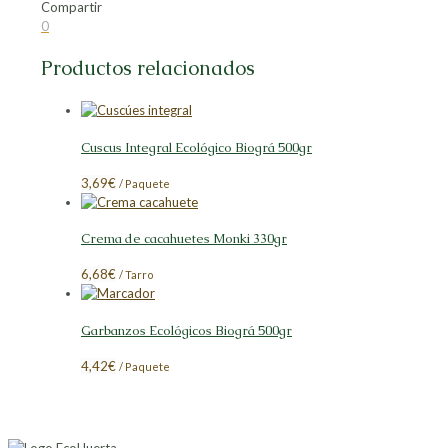
Compartir
Compartir
Compartir
Compartir
Compartir
0
en
en
en
en
Facebook
X
LinkedIn
Pinterest
Productos relacionados
Cuscus Integral Ecológico Biográ 500gr
3,69
€
/ Paquete
Crema de cacahuetes Monki 330gr
6,68
€
/ Tarro
Garbanzos Ecológicos Biográ 500gr
4,42
€
/ Paquete