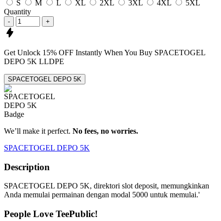
S
M
L
XL
2XL
3XL
4XL
5XL
Quantity
-
+
Get
Unlock 15%
OFF Instantly When You Buy
SPACETOGEL
DEPO 5K LLDPE
SPACETOGEL DEPO 5K
We’ll make it perfect.
No fees, no worries.
SPACETOGEL DEPO 5K
Description
SPACETOGEL DEPO 5K, direktori slot deposit, memungkinkan
Anda memulai permainan dengan modal 5000 untuk memulai.'
People Love TeePublic!