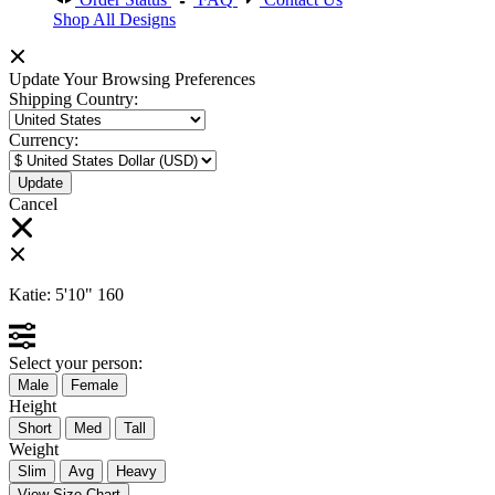
Shop All Designs
Update Your Browsing Preferences
Shipping Country:
Currency:
Cancel
Katie:
5'10"
160
Select your person:
Male
Female
Height
Short
Med
Tall
Weight
Slim
Avg
Heavy
View Size Chart