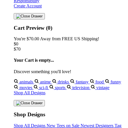
Responsibility
Create Account
Cart Preview (0)
You're
$70.00
Away from
FREE US Shipping!
$0
$70
Your Cart is empty...
Discover something you'll love!
animals
anime
drinks
fantasy
food
funny
movies
sci-fi
sports
television
vintage
Shop All Designs
Shop Designs
Shop All Designs
New Tees on Sale
Newest Designers
Tag