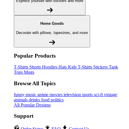
Express yourself with stickers and more
Home Goods
Decorate with pillows, tapestries, and more
Popular Products
T-Shirts
Shorts
Hoodies
Hats
Kids T-Shirts
Stickers
Tank
Tops
Mugs
Browse All Topics
funny
music
anime
movies
television
sports
sci-fi
vintage
animals
drinks
food
politics
All Popular Designs
Support
Order Status
FAQ
Contact Us