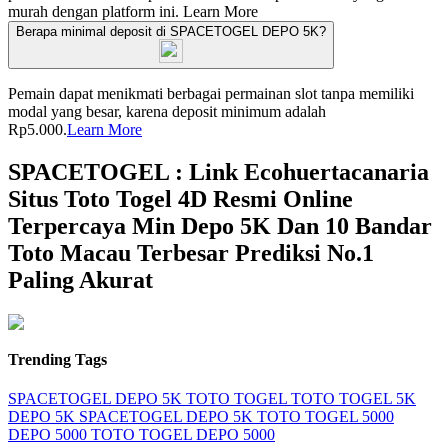
murah dengan platform ini.
Learn More
Berapa minimal deposit di SPACETOGEL DEPO 5K?
Pemain dapat menikmati berbagai permainan slot tanpa memiliki
modal yang besar, karena deposit minimum adalah
Rp5.000.
Learn More
SPACETOGEL : Link Ecohuertacanaria
Situs Toto Togel 4D Resmi Online
Terpercaya Min Depo 5K Dan 10 Bandar
Toto Macau Terbesar Prediksi No.1
Paling Akurat
Trending Tags
SPACETOGEL DEPO 5K
TOTO TOGEL
TOTO TOGEL 5K
DEPO 5K
SPACETOGEL DEPO 5K
TOTO TOGEL 5000
DEPO 5000
TOTO TOGEL DEPO 5000