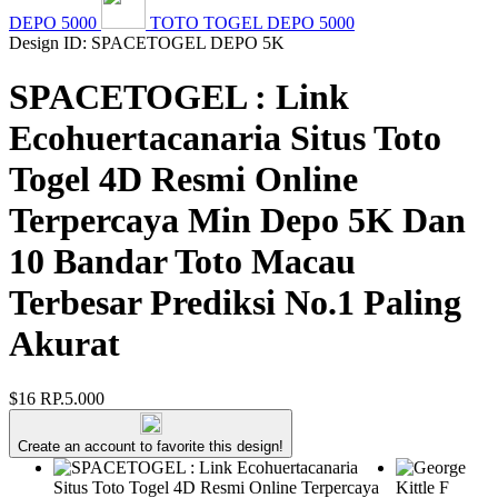
DEPO 5000
TOTO TOGEL DEPO 5000
Design ID: SPACETOGEL DEPO 5K
SPACETOGEL : Link
Ecohuertacanaria Situs Toto
Togel 4D Resmi Online
Terpercaya Min Depo 5K Dan
10 Bandar Toto Macau
Terbesar Prediksi No.1 Paling
Akurat
$16
RP.5.000
Create an account to favorite this design!