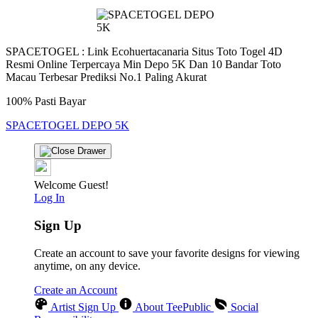
SPACETOGEL : Link Ecohuertacanaria Situs Toto Togel 4D
Resmi Online Terpercaya Min Depo 5K Dan 10 Bandar Toto
Macau Terbesar Prediksi No.1 Paling Akurat
100% Pasti Bayar
SPACETOGEL DEPO 5K
Welcome Guest!
Log In
Sign Up
Create an account to save your favorite designs for viewing
anytime, on any device.
Create an Account
Artist Sign Up
About TeePublic
Social