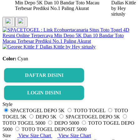
Color:
Cyan
DAFTAR DISINI
LOGIN DISINI
Style
SPACETOGEL DEPO 5K
TOTO TOGEL
TOTO
TOGEL 5K
DEPO 5K
SPACETOGEL DEPO 5K
TOTO TOGEL 5000
DEPO 5000
TOTO TOGEL DEPO
5000
TOTO TOGEL DEPOSIT 5000
Size
View Size Chart
View Size Chart