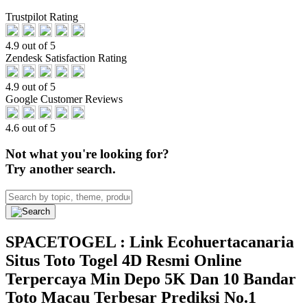
Trustpilot Rating
4.9 out of 5
Zendesk Satisfaction Rating
4.9 out of 5
Google Customer Reviews
4.6 out of 5
Not what you're looking for?
Try another search.
SPACETOGEL : Link Ecohuertacanaria
Situs Toto Togel 4D Resmi Online
Terpercaya Min Depo 5K Dan 10 Bandar
Toto Macau Terbesar Prediksi No.1