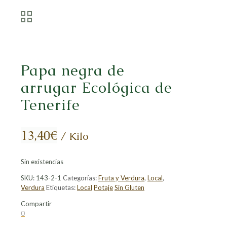
Papa negra de
arrugar Ecológica de
Tenerife
13,40
€
/ Kilo
Sin existencias
SKU:
143-2-1
Categorías:
Fruta y Verdura
,
Local
,
Verdura
Etiquetas:
Local
Potaje
Sin Gluten
Compartir
Compartir
Compartir
Compartir
Compartir
0
en
en
en
en