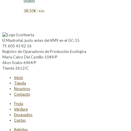
granel
38,50
€
/ Kilo
El Madroñal, justo antes del KM9 en el GC-15
Tf: 605 43 82 16
Registro de Operadores de Producción Ecológica
Maria Calvo Del Castillo 1049/P
Akos Szabo 6464/P
Tienda 2612/C
Inicio
Tienda
Nosotros
Contacto
Fruta
Verdura
Envasados
Cestas
Bebidas