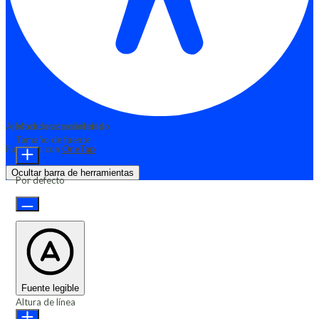
Ajustes de accesibilidad
Módulos de contenido
Tamaño de fuente
Funciona con
OneTap
Ocultar barra de herramientas
Por defecto
Fuente legible
Altura de línea