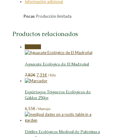
Información adicional
Facebook
X
LinkedIn
Pinterest
Pocas
Producción limitada
Productos relacionados
En oferta
Aguacate Ecológico de El Madroñal
El
El
7,82
€
7,31
€
/ Kilo
precio
precio
original
actual
Espárragos Trigueros Ecológicos de
era:
es:
Gáldar 250gr
7,82€.
7,31€.
6,55
€
/ Manojo
Dátiles Ecológicos Medjoul de Palestina a