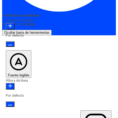
Ajustes de accesibilidad
Módulos de contenido
Tamaño de fuente
Funciona con
OneTap
Ocultar barra de herramientas
Por defecto
Fuente legible
Altura de línea
Por defecto