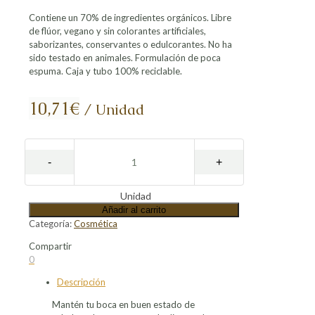
Contiene un 70% de ingredientes orgánicos. Libre
de flúor, vegano y sin colorantes artificiales,
saborizantes, conservantes o edulcorantes. No ha
sido testado en animales. Formulación de poca
espuma. Caja y tubo 100% reciclable.
10,71
€
/ Unidad
Unidad
Añadir al carrito
Categoría:
Cosmética
Compartir
Compartir
Compartir
Compartir
Compartir
0
en
en
en
en
Descripción
Facebook
X
LinkedIn
Pinterest
Mantén tu boca en buen estado de