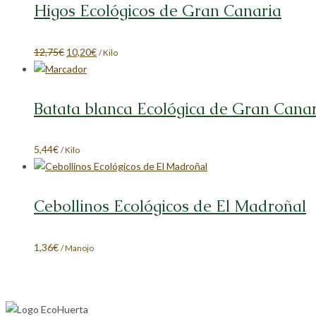
Higos Ecológicos de Gran Canaria
El
El
12,75
€
10,20
€
/ Kilo
precio
precio
original
actual
era:
es:
Batata blanca Ecológica de Gran Cana
12,75€.
10,20€.
5,44
€
/ Kilo
Cebollinos Ecológicos de El Madroñal
1,36
€
/ Manojo