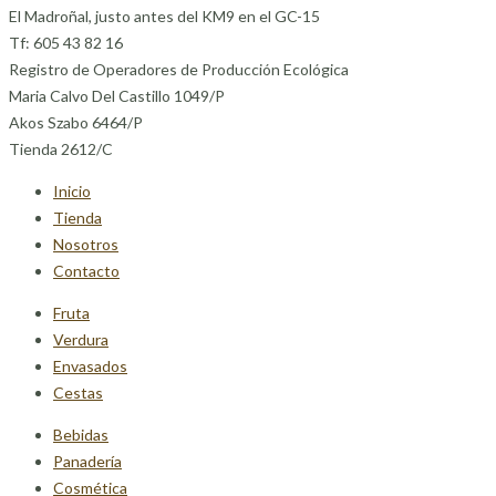
El Madroñal, justo antes del KM9 en el GC-15
Tf: 605 43 82 16
Registro de Operadores de Producción Ecológica
Maria Calvo Del Castillo 1049/P
Akos Szabo 6464/P
Tienda 2612/C
Inicio
Tienda
Nosotros
Contacto
Fruta
Verdura
Envasados
Cestas
Bebidas
Panadería
Cosmética