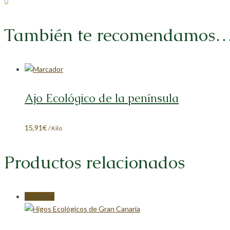
0
en
en
en
en
Facebook
X
LinkedIn
Pinterest
También te recomendamos
Ajo Ecológico de la península
15,91
€
/ Kilo
Productos relacionados
En oferta