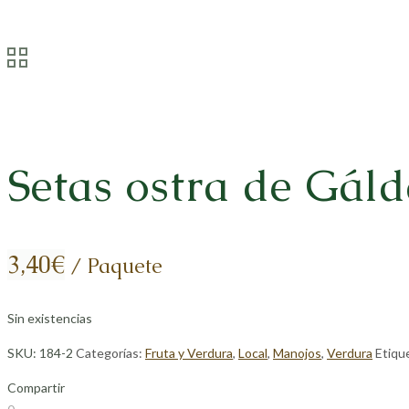
Setas ostra de Gáld
3,40
€
/ Paquete
Sin existencias
SKU:
184-2
Categorías:
Fruta y Verdura
,
Local
,
Manojos
,
Verdura
Etiqu
Compartir
Compartir
Compartir
Compartir
Compartir