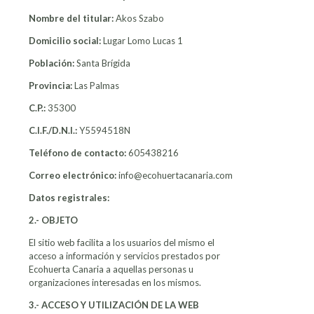
Nombre del titular:
Akos Szabo
Domicilio social:
Lugar Lomo Lucas 1
Población:
Santa Brígida
Provincia:
Las Palmas
C.P.:
35300
C.I.F./D.N.I.:
Y5594518N
Teléfono de contacto:
605438216
Correo electrónico:
info@ecohuertacanaria.com
Datos registrales:
2.- OBJETO
El sitio web facilita a los usuarios del mismo el
acceso a información y servicios prestados por
Ecohuerta Canaria a aquellas personas u
organizaciones interesadas en los mismos.
3.- ACCESO Y UTILIZACIÓN DE LA WEB