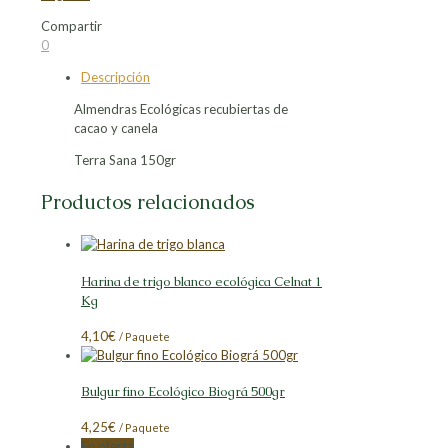
Compartir
Compartir
Compartir
Compartir
Compartir
0
en
en
en
en
Descripción
Facebook
X
LinkedIn
Pinterest
Almendras Ecológicas recubiertas de
cacao y canela
Terra Sana 150gr
Productos relacionados
Harina de trigo blanco ecológica Celnat 1
Kg
4,10
€
/ Paquete
Bulgur fino Ecológico Biográ 500gr
4,25
€
/ Paquete
En oferta