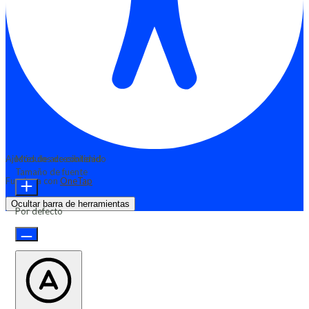
Ajustes de accesibilidad
Módulos de contenido
Tamaño de fuente
Funciona con
OneTap
Ocultar barra de herramientas
Por defecto