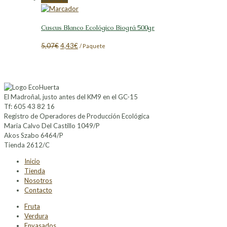
Cuscus Blanco Ecológico Biográ 500gr
El
El
5,07
€
4,43
€
/ Paquete
precio
precio
original
actual
era:
es:
5,07€.
4,43€.
El Madroñal, justo antes del KM9 en el GC-15
Tf: 605 43 82 16
Registro de Operadores de Producción Ecológica
Maria Calvo Del Castillo 1049/P
Akos Szabo 6464/P
Tienda 2612/C
Inicio
Tienda
Nosotros
Contacto
Fruta
Verdura
Envasados