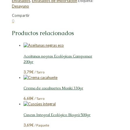
Envasados
,
Envasados de Importación
Etiqueta:
Desayuno
Compartir
Compartir
Compartir
Compartir
Compartir
0
en
en
en
en
Facebook
X
LinkedIn
Pinterest
Productos relacionados
Aceitunas negras Ecológicas Campomar
200gr
3,79
€
/ Tarro
Crema de cacahuetes Monki 330gr
6,68
€
/ Tarro
Cuscus Integral Ecológico Biográ 500gr
3,69
€
/ Paquete