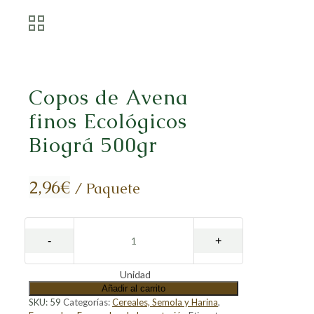
Copos de Avena
finos Ecológicos
Biográ 500gr
2,96
€
/ Paquete
Unidad
Añadir al carrito
SKU:
59
Categorías:
Cereales, Semola y Harina
,