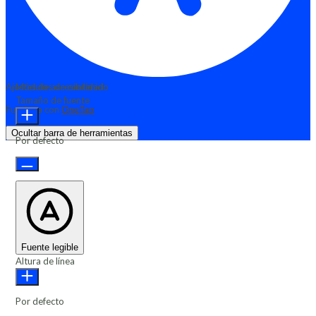
Ajustes de accesibilidad
Módulos de contenido
Tamaño de fuente
Funciona con
OneTap
Ocultar barra de herramientas
Por defecto
Fuente legible
Altura de línea
Por defecto