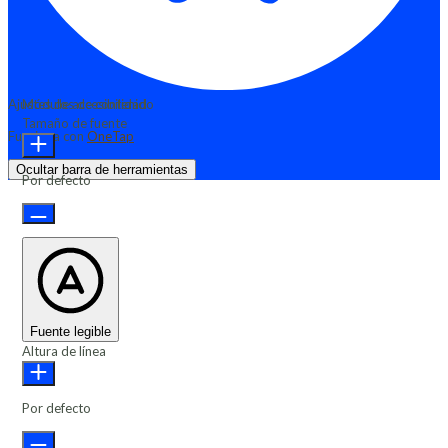
Ajustes de accesibilidad
Módulos de contenido
Tamaño de fuente
Funciona con
OneTap
Ocultar barra de herramientas
Por defecto
Fuente legible
Altura de línea
Por defecto