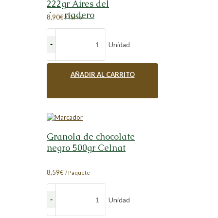
222gr Aires del
Apartadero
8,90
€
/ Tarro
Unidad
AÑADIR AL CARRITO
Granola de chocolate
negro 500gr Celnat
8,59
€
/ Paquete
Unidad