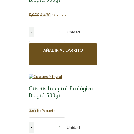
El
El
5,07
€
4,43
€
/ Paquete
precio
precio
original
actual
era:
es:
Unidad
5,07€.
4,43€.
AÑADIR AL CARRITO
Cuscus Integral Ecológico
Biográ 500gr
3,69
€
/ Paquete
Unidad