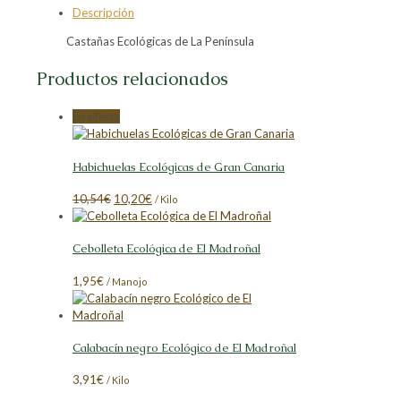
en
en
en
en
Descripción
Facebook
X
LinkedIn
Pinterest
Castañas Ecológicas de La Península
Productos relacionados
En oferta
Habichuelas Ecológicas de Gran Canaria
El
El
10,54
€
10,20
€
/ Kilo
precio
precio
original
actual
Cebolleta Ecológica de El Madroñal
era:
es:
10,54€.
10,20€.
1,95
€
/ Manojo
Calabacín negro Ecológico de El Madroñal
3,91
€
/ Kilo