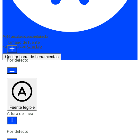
Ajustes de accesibilidad
Módulos de contenido
Tamaño de fuente
Funciona con
OneTap
Ocultar barra de herramientas
Por defecto
Fuente legible
Altura de línea
Por defecto