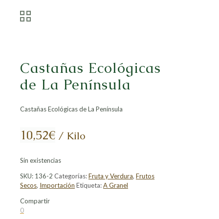
Castañas Ecológicas
de La Península
Castañas Ecológicas de La Península
10,52
€
/ Kilo
Sin existencias
SKU:
136-2
Categorías:
Fruta y Verdura
,
Frutos
Secos
,
Importación
Etiqueta:
A Granel
Compartir
Compartir
Compartir
Compartir
Compartir
0