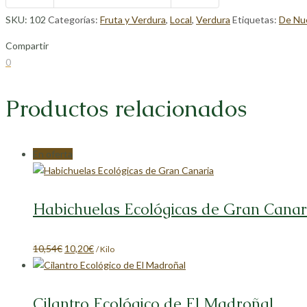
SKU:
102
Categorías:
Fruta y Verdura
,
Local
,
Verdura
Etiquetas:
De Nue
Compartir
Compartir
Compartir
Compartir
Compartir
0
en
en
en
en
Facebook
X
LinkedIn
Pinterest
Productos relacionados
En oferta
Habichuelas Ecológicas de Gran Canar
El
El
10,54
€
10,20
€
/ Kilo
precio
precio
original
actual
era:
es:
Cilantro Ecológico de El Madroñal
10,54€.
10,20€.