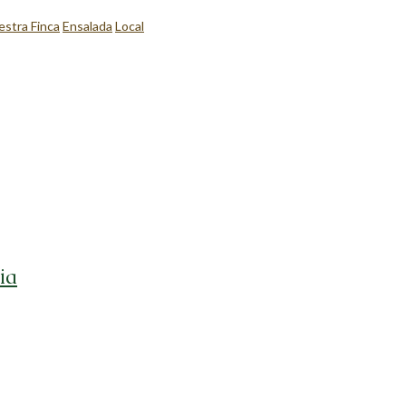
stra Finca
Ensalada
Local
ia