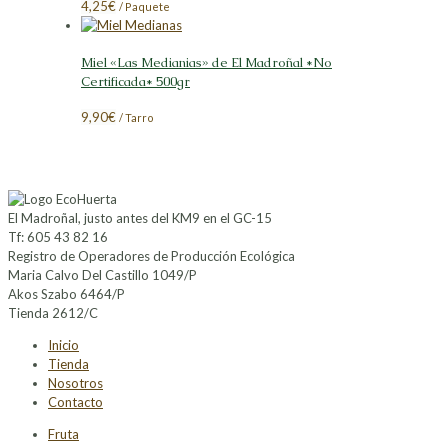
4,25
€
/ Paquete
Miel «Las Medianias» de El Madroñal *No
Certificada* 500gr
9,90
€
/ Tarro
El Madroñal, justo antes del KM9 en el GC-15
Tf: 605 43 82 16
Registro de Operadores de Producción Ecológica
Maria Calvo Del Castillo 1049/P
Akos Szabo 6464/P
Tienda 2612/C
Inicio
Tienda
Nosotros
Contacto
Fruta