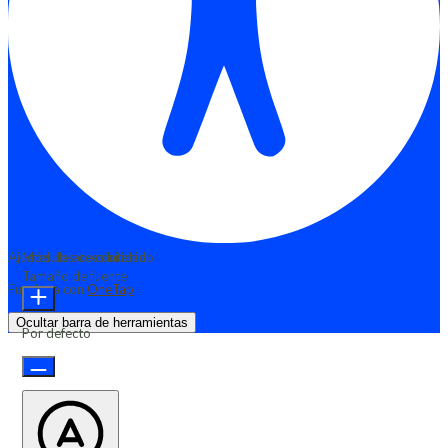
Ajustes de accesibilidad
Módulos de contenido
Tamaño de fuente
Funciona con
OneTap
Ocultar barra de herramientas
Por defecto