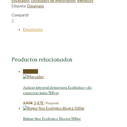
Envasados
,
Envasados de Importación
,
Refrescos
Etiqueta:
Desayuno
Compartir
Compartir
Compartir
Compartir
Compartir
0
en
en
en
en
Descripción
Facebook
X
LinkedIn
Pinterest
Productos relacionados
En oferta
Azúcar integral demerara Ecológica y de
comercio justo 500 gr
El
El
3,93
€
3,47
€
/ Paquete
precio
precio
original
actual
Bulgur fino Ecológico Biográ 500gr
era:
es:
3,93€.
3,47€.