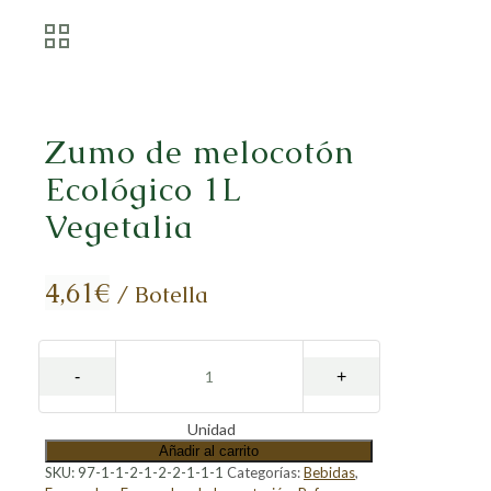
Zumo de melocotón
Ecológico 1L
Vegetalia
4,61
€
/ Botella
Unidad
Añadir al carrito
SKU:
97-1-1-2-1-2-2-1-1-1
Categorías:
Bebidas
,