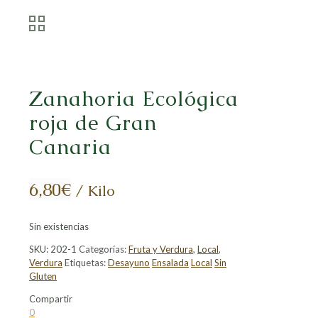
Zanahoria Ecológica
roja de Gran
Canaria
6,80
€
/ Kilo
Sin existencias
SKU:
202-1
Categorías:
Fruta y Verdura
,
Local
,
Verdura
Etiquetas:
Desayuno
Ensalada
Local
Sin
Gluten
Compartir
Compartir
Compartir
Compartir
Compartir
0