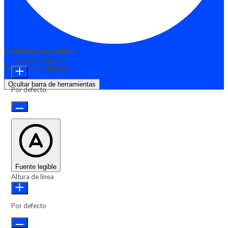
Ajustes de accesibilidad
Módulos de contenido
Tamaño de fuente
Funciona con
OneTap
Ocultar barra de herramientas
Por defecto
Fuente legible
Altura de línea
Por defecto