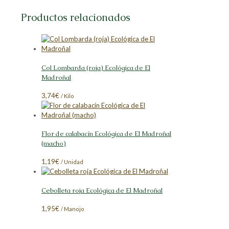
en
en
en
en
Facebook
X
LinkedIn
Pinterest
Productos relacionados
Col Lombarda (roja) Ecológica de El
Madroñal
3,74
€
/ Kilo
Flor de calabacín Ecológica de El Madroñal
(macho)
1,19
€
/ Unidad
Cebolleta roja Ecológica de El Madroñal
1,95
€
/ Manojo