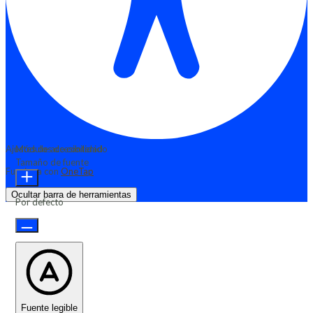
Ajustes de accesibilidad
Módulos de contenido
Tamaño de fuente
Funciona con
OneTap
Ocultar barra de herramientas
Por defecto
Fuente legible