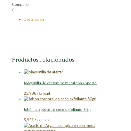
Compartir
Compartir
Compartir
Compartir
Compartir
0
en
en
en
en
Descripción
Facebook
X
LinkedIn
Pinterest
Productos relacionados
Maquinilla de afeitar de metal con soporte
25,98
€
/ Unidad
Jabón corporal de coco exfoliante 80gr
5,95
€
/ Paquete